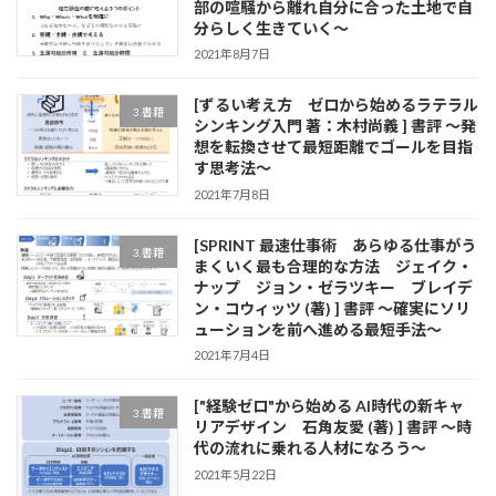
部の喧騒から離れ自分に合った土地で自
分らしく生きていく～
2021年8月7日
[ずるい考え方 ゼロから始めるラテラル
3.書籍
シンキング入門 著：木村尚義 ] 書評 ～発
想を転換させて最短距離でゴールを目指
す思考法～
2021年7月8日
[SPRINT 最速仕事術 あらゆる仕事がう
3.書籍
まくいく最も合理的な方法 ジェイク・
ナップ ジョン・ゼラツキー ブレイデ
ン・コウィッツ (著) ] 書評 ～確実にソリ
ューションを前へ進める最短手法～
2021年7月4日
["経験ゼロ"から始める AI時代の新キャ
3.書籍
リアデザイン 石角友愛 (著) ] 書評 ～時
代の流れに乗れる人材になろう～
2021年5月22日