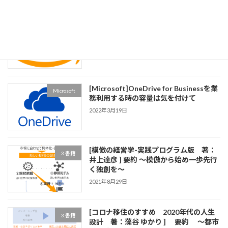
[AWS]無料のゲーム「Cloud Quest」で
AWS
AWSの使い方と英語をセットで学ぶ
2022年9月5日
[Microsoft]OneDrive for Businessを業
Microsoft
務利用する時の容量は気を付けて
2022年3月19日
[模倣の経営学-実践プログラム版 著：
3.書籍
井上達彦 ] 要約 ～模倣から始め一歩先行
く独創を～
2021年8月29日
[コロナ移住のすすめ 2020年代の人生
3.書籍
設計 著：藻谷 ゆかり ] 要約 ～都市