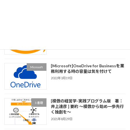
トの日付関連関数いろいろ
2023年5月7日
[AWS]無料のゲーム「Cloud Quest」で
AWS
AWSの使い方と英語をセットで学ぶ
2022年9月5日
[Microsoft]OneDrive for Businessを業
Microsoft
務利用する時の容量は気を付けて
2022年3月19日
[模倣の経営学-実践プログラム版 著：
3.書籍
井上達彦 ] 要約 ～模倣から始め一歩先行
く独創を～
2021年8月29日