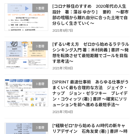
[コロナ移住のすすめ 2020年代の人生
3.書籍
設計 著：藻谷 ゆかり ] 要約 ～都市
部の喧騒から離れ自分に合った土地で自
分らしく生きていく～
2021年8月7日
[ずるい考え方 ゼロから始めるラテラル
3.書籍
シンキング入門 著：木村尚義 ] 書評 ～発
想を転換させて最短距離でゴールを目指
す思考法～
2021年7月8日
[SPRINT 最速仕事術 あらゆる仕事がう
3.書籍
まくいく最も合理的な方法 ジェイク・
ナップ ジョン・ゼラツキー ブレイデ
ン・コウィッツ (著) ] 書評 ～確実にソリ
ューションを前へ進める最短手法～
2021年7月4日
["経験ゼロ"から始める AI時代の新キャ
3.書籍
リアデザイン 石角友愛 (著) ] 書評 ～時