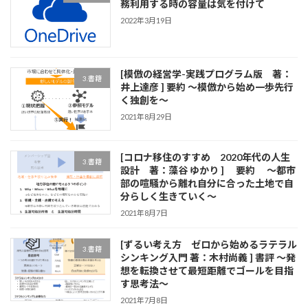
務利用する時の容量は気を付けて
2022年3月19日
[模倣の経営学-実践プログラム版 著：
3.書籍
井上達彦 ] 要約 ～模倣から始め一歩先行
く独創を～
2021年8月29日
[コロナ移住のすすめ 2020年代の人生
3.書籍
設計 著：藻谷 ゆかり ] 要約 ～都市
部の喧騒から離れ自分に合った土地で自
分らしく生きていく～
2021年8月7日
[ずるい考え方 ゼロから始めるラテラル
3.書籍
シンキング入門 著：木村尚義 ] 書評 ～発
想を転換させて最短距離でゴールを目指
す思考法～
2021年7月8日