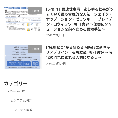
[SPRINT 最速仕事術 あらゆる仕事がう
3.書籍
まくいく最も合理的な方法 ジェイク・
ナップ ジョン・ゼラツキー ブレイデ
ン・コウィッツ (著) ] 書評 ～確実にソリ
ューションを前へ進める最短手法～
2021年7月4日
["経験ゼロ"から始める AI時代の新キャ
3.書籍
リアデザイン 石角友愛 (著) ] 書評 ～時
代の流れに乗れる人材になろう～
2021年5月22日
カテゴリー
a.Office-INTI
1.システム開発
システム開発