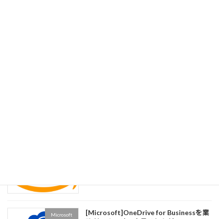
[Google SpreadSheet]スプレッドシー
1.システム開発
トでExcelを開いたらシートやセルの保
護ができなかった・・のはスプレッドシ
ートとして保存し直さないといけないみ
たい
2023年5月14日
[Google SpreadSheet]スプレッドシー
1.システム開発
トの日付関連関数いろいろ
2023年5月7日
[AWS]無料のゲーム「Cloud Quest」で
AWS
AWSの使い方と英語をセットで学ぶ
2022年9月5日
[Microsoft]OneDrive for Businessを業
Microsoft