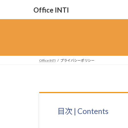
コ
ナ
Office INTI
ン
ビ
テ
ゲ
ン
ー
ツ
シ
へ
ョ
ス
ン
キ
に
ッ
移
Office INTI
プライバシーポリシー
プ
動
目次 | Contents