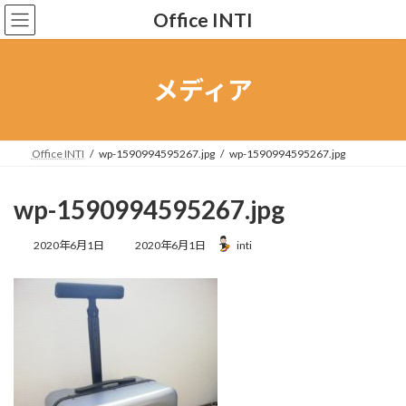
コ
ナ
Office INTI
ン
ビ
テ
ゲ
ン
ー
ツ
シ
メディア
へ
ョ
ス
ン
キ
に
ッ
移
Office INTI
wp-1590994595267.jpg
wp-1590994595267.jpg
プ
動
wp-1590994595267.jpg
最
2020年6月1日
2020年6月1日
inti
終
更
新
日
時
: