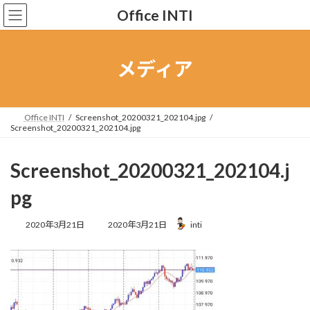
コ
ナ
Office INTI
ン
ビ
テ
ゲ
ン
ー
ツ
シ
メディア
へ
ョ
ス
ン
キ
に
ッ
移
Office INTI
Screenshot_20200321_202104.jpg
Screenshot_20200321_202104.jpg
プ
動
Screenshot_20200321_202104.j
pg
最
2020年3月21日
2020年3月21日
inti
終
更
新
日
時
: