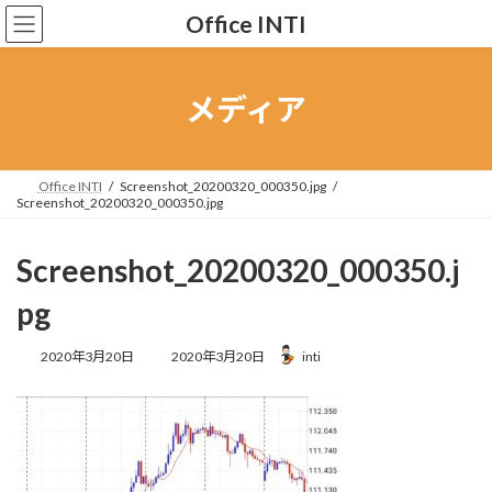
コ
ナ
Office INTI
ン
ビ
テ
ゲ
ン
ー
ツ
シ
メディア
へ
ョ
ス
ン
キ
に
ッ
移
Office INTI
Screenshot_20200320_000350.jpg
Screenshot_20200320_000350.jpg
プ
動
Screenshot_20200320_000350.j
pg
最
2020年3月20日
2020年3月20日
inti
終
更
新
日
時
: