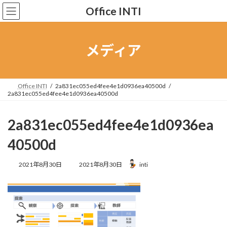
コ
ナ
Office INTI
ン
ビ
テ
ゲ
ン
ー
ツ
シ
メディア
へ
ョ
ス
ン
キ
に
ッ
移
Office INTI
2a831ec055ed4fee4e1d0936ea40500d
2a831ec055ed4fee4e1d0936ea40500d
プ
動
2a831ec055ed4fee4e1d0936ea
40500d
最
2021年8月30日
2021年8月30日
inti
終
更
新
日
時
: