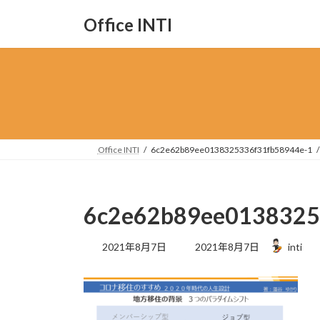
コ
ナ
Office INTI
ン
ビ
テ
ゲ
ン
ー
ツ
シ
へ
ョ
ス
ン
キ
に
ッ
移
Office INTI
6c2e62b89ee0138325336f31fb58944e-1
プ
動
6c2e62b89ee0138325
最
2021年8月7日
2021年8月7日
inti
終
更
新
日
時