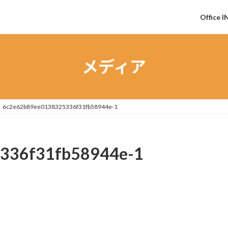
Office I
メディア
6c2e62b89ee0138325336f31fb58944e-1
336f31fb58944e-1