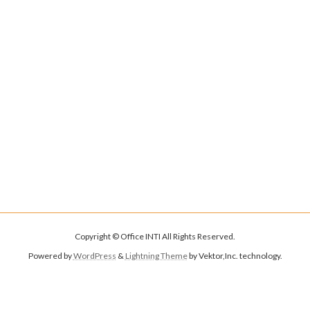
Copyright © Office INTI All Rights Reserved.
Powered by
WordPress
&
Lightning Theme
by Vektor,Inc. technology.